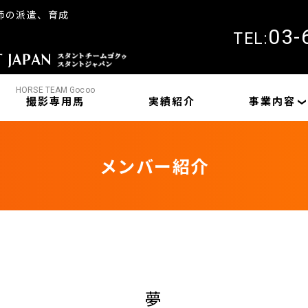
師の派遣、育成
03-
TEL:
HORSE TEAM Gocoo
撮影専用馬
実績紹介
事業内容
メンバー紹介
夢