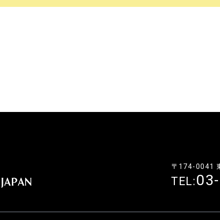
〒174-004
03
TEL: